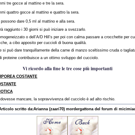
i tre gocce al mattino e tre la sera.
i quattro gocce al mattino e quattro la sera.
possono dare 0,5 ml al mattino e alla sera.
à raggiunto i 30 giorni si può iniziare a svezzarlo.
omogeneizzato o dell’A/D Hill’s per poi con calma passare a crocchette per cuc
he, a cibo apposito per cuccioli di buona qualità.
e si può dare tranquillamente della carne di manzo sceltissimo cruda o tagliata
i proteine contribuisce a un ottimo sviluppo del cucciolo.
Vi ricordo alla fine le tre cose più importanti
RPOREA COSTANTE
OSTANTE
IOTICA
 dovesse mancare, la sopravvivenza del cucciolo è ad alto rischio.
Articolo scritto da:Arianna (zaari70) mordergattona del forum di micimia