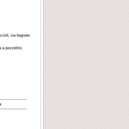
cioli, sia bagnate
 a pezzettini.
o