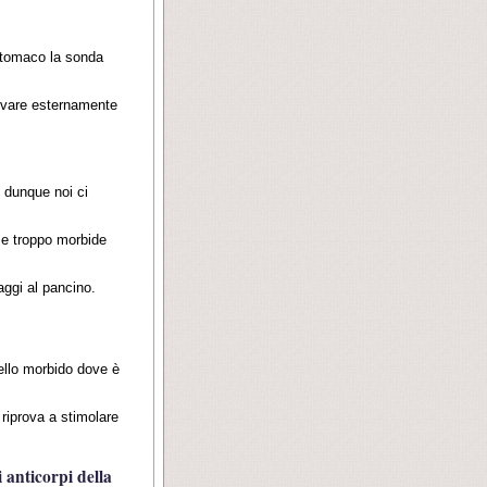
 stomaco la sonda
rrivare esternamente
 dunque noi ci
se troppo morbide
aggi al pancino.
ello morbido dove è
 riprova a stimolare
 anticorpi della