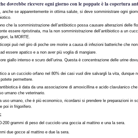
he dovrebbe ricevere ogni giorno con le poppate è la copertura anti
, anche se apparentemente in ottima salute, si deve somministrare ogni giorno
iotico.
gono che la somministrazione dell’antibiotico possa causare alterazioni delle flo
te essere ripristinata, ma la non somministrazione dell’antibiotico a un cucc
giori, la MORTE.
corpi può nel giro di poche ore morire a causa di infezioni batteriche che non
 ad essere apatico e a non aver più voglia di mangiare.
ore giallo intenso e scuro dell’urina. Questa è concentrazione delle urine dov
ico a un cucciolo orfano nel 80% dei casi vuol dire salvargli la vita, dunque 
 potete permettere.
tibiotica è data da una associazione di amoxicillina e acido clavulanico che è
uso umano che veterinario.
 a uso umano, che è più economico, ricordarsi si prendere le preparazioni in s
 poi in frigorifero.
:
0-200 grammi di peso del cucciolo una goccia al mattino e una la sera.
mi due gocce al mattino e due la sera.