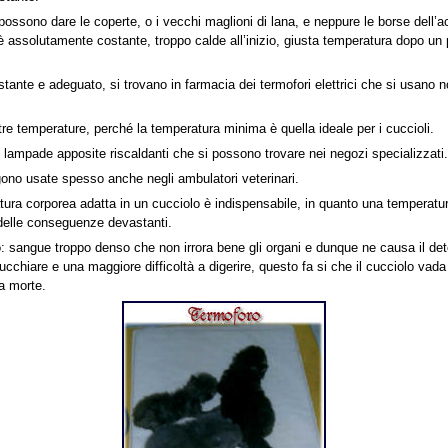
possono dare le coperte, o i vecchi maglioni di lana, e neppure le borse dell’a
 assolutamente costante, troppo calde all’inizio, giusta temperatura dopo un p
tante e adeguato, si trovano in farmacia dei termofori elettrici che si usano 
 tre temperature, perché la temperatura minima è quella ideale per i cuccioli.
 lampade apposite riscaldanti che si possono trovare nei negozi specializzati.
no usate spesso anche negli ambulatori veterinari.
ura corporea adatta in un cucciolo è indispensabile, in quanto una temperatu
delle conseguenze devastanti.
sangue troppo denso che non irrora bene gli organi e dunque ne causa il dete
cchiare e una maggiore difficoltà a digerire, questo fa si che il cucciolo vada
la morte.