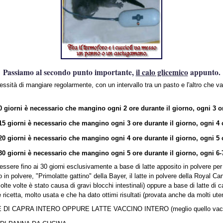
Passiamo al secondo punto importante,
il calo glicemico
appunto.
ssità di mangiare regolarmente, con un intervallo tra un pasto e l'altro che va
0 giorni è necessario che mangino ogni 2 ore durante il giorno, ogni 3 or
15 giorni è necessario che mangino ogni 3 ore durante il giorno, ogni 4 o
20 giorni è necessario che mangino ogni 4 ore durante il giorno, ogni 5 o
30 giorni è necessario che mangino ogni 5 ore durante il giorno, ogni 6-7
ssere fino ai 30 giorni esclusivamente a base di latte apposito in polvere per 
 in polvere, "Primolatte gattino" della Bayer, il latte in polvere della Royal Ca
olte volte è stato causa di gravi blocchi intestinali) oppure a base di latte di 
ricetta, molto usata e che ha dato ottimi risultati (provata anche da molti uten
E DI CAPRA INTERO OPPURE LATTE VACCINO INTERO (meglio quello vac