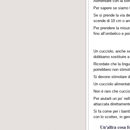
Alimentare con la sond
Per sapere se siamo f
Se si prende la via d
scende di 10 cm o anc
Per prendere la misura
fino all’ombelico e poi
Un cucciolo, anche se
dobbiamo sostituire 
Ricordate che la ling
potrebbero non stimo
Si devono stimolare di
Un cucciolo alimentato
Non è raro che cuccio
Per aiutarli un po’ n
attaccata direttamente
Si fa come per i bambi
con lo scottex, in gen
Un'altra cosa f