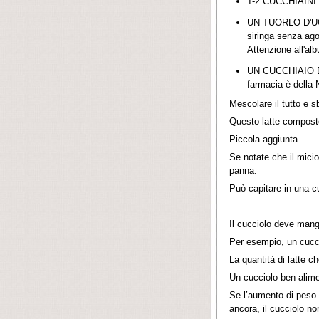
1-2 CUCCHIAINI
UN TUORLO D'UOVO
siringa senza ago 
Attenzione all'al
UN CUCCHIAIO DA
farmacia è della 
Mescolare il tutto e 
Questo latte composto 
Piccola aggiunta.
Se notate che il micio
panna.
Può capitare in una cu
Il cucciolo deve mangi
Per esempio, un cucci
La quantità di latte 
Un cucciolo ben alim
Se l’aumento di peso 
ancora, il cucciolo no