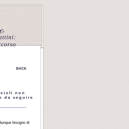
ttini:
ccorso
BACK
cioli non
se da seguire
 dunque bisogno di