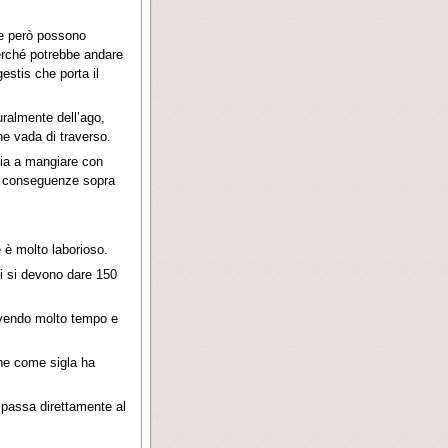
che però possono
 perché potrebbe andare
estis che porta il
uralmente dell’ago,
che vada di traverso.
ia a mangiare con
le conseguenze sopra
 è molto laborioso.
i si devono dare 150
 avendo molto tempo e
che come sigla ha
 passa direttamente al