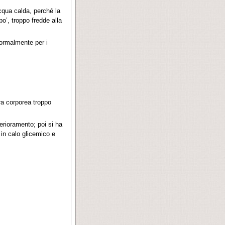
cqua calda, perché la
o’, troppo fredde alla
normalmente per i
ra corporea troppo
rioramento; poi si ha
 in calo glicemico e