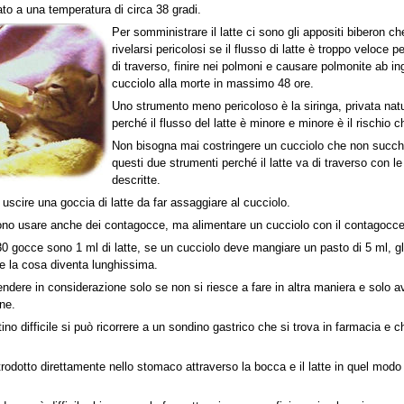
ato a una temperatura di circa 38 gradi.
Per somministrare il latte ci sono gli appositi biberon 
rivelarsi pericolosi se il flusso di latte è troppo veloce
di traverso, finire nei polmoni e causare polmonite ab ing
cucciolo alla morte in massimo 48 ore.
Uno strumento meno pericoloso è la siringa, privata nat
perché il flusso del latte è minore e minore è il rischio 
Non bisogna mai costringere un cucciolo che non succh
questi due strumenti perché il latte va di traverso con 
descritte.
uscire una goccia di latte da far assaggiare al cucciolo.
sono usare anche dei contagocce, ma alimentare un cucciolo con il contagocce
 gocce sono 1 ml di latte, se un cucciolo deve mangiare un pasto di 5 ml, gl
e la cosa diventa lunghissima.
endere in considerazione solo se non si riesce a fare in altra maniera e solo
ne.
ino difficile si può ricorrere a un sondino gastrico che si trova in farmacia e 
rodotto direttamente nello stomaco attraverso la bocca e il latte in quel modo