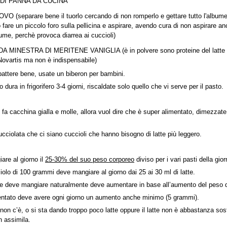
 DI PANNA DA CUCINA
 (separare bene il tuorlo cercando di non romperlo e gettare tutto l'albume
fare un piccolo foro sulla pellicina e aspirare, avendo cura di non aspirare anc
bume, perchè provoca diarrea ai cuccioli)
 MINESTRA DI MERITENE VANIGLIA (è in polvere sono proteine del latte si
Novartis ma non è indispensabile)
sbattere bene, usate un biberon per bambini.
dura in frigorifero 3-4 giorni, riscaldate solo quello che vi serve per il pasto.
 fa cacchina gialla e molle, allora vuol dire che è super alimentato, dimezzate
cciolata che ci siano cuccioli che hanno bisogno di latte più leggero.
are al giorno il
25-30% del suo peso corporeo
diviso per i vari pasti della gior
olo di 100 grammi deve mangiare al giorno dai 25 ai 30 ml di latte.
che deve mangiare naturalmente deve aumentare in base all’aumento del peso d
entato deve avere ogni giorno un aumento anche minimo (5 grammi).
non c’è, o si sta dando troppo poco latte oppure il latte non è abbastanza so
n assimila.