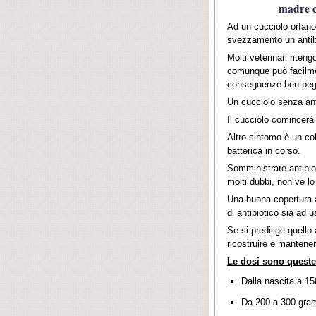
madre c
Ad un cucciolo orfano
svezzamento un antib
Molti veterinari riten
comunque può facilmen
conseguenze ben peg
Un cucciolo senza anti
Il cucciolo comincerà
Altro sintomo è un col
batterica in corso.
Somministrare antibiot
molti dubbi, non ve lo
Una buona copertura an
di antibiotico sia ad 
Se si predilige quello
ricostruire e mantenere
Le dosi sono queste
Dalla nascita a 15
Da 200 a 300 gram