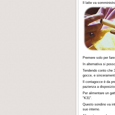
Il latte va somministr
Premere solo per fare 
In alternativa si pos
Tendendo conto che 30
gocce, e sincerament
Il contagocce è da pr
pazienza a disposizio
Per alimentare un gatt
"K31".
Questo sondino va int
suo interno.